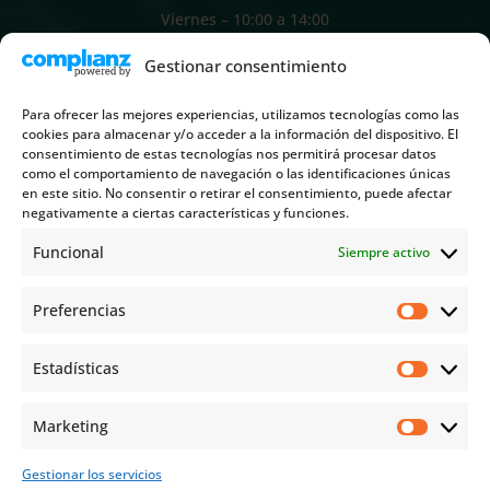
Viernes – 10:00 a 14:00
Gestionar consentimiento
INFORMACIÓN
Para ofrecer las mejores experiencias, utilizamos tecnologías como las
cookies para almacenar y/o acceder a la información del dispositivo. El
consentimiento de estas tecnologías nos permitirá procesar datos
C/ Caballero de Rodas, 43-45 3º
como el comportamiento de navegación o las identificaciones únicas
en este sitio. No consentir o retirar el consentimiento, puede afectar
03181 Torrevieja Alicante
negativamente a ciertas características y funciones.
Funcional
Siempre activo

Preferencias
Prefere
+34 966 709 553

Estadísticas
Estadíst
Marketing
Marketi
info@cillabogados.com

Gestionar los servicios