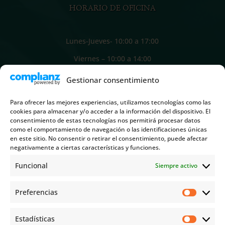
HORARIO DE OFICINA
Lunes-Jueves- 10:00 a 17:00
Viernes – 10:00 a 14:00
Gestionar consentimiento
INFORMACIÓN
Para ofrecer las mejores experiencias, utilizamos tecnologías como las
cookies para almacenar y/o acceder a la información del dispositivo. El
consentimiento de estas tecnologías nos permitirá procesar datos
C/ Caballero de Rodas, 43-45 3º
como el comportamiento de navegación o las identificaciones únicas
en este sitio. No consentir o retirar el consentimiento, puede afectar
03181 Torrevieja Alicante
negativamente a ciertas características y funciones.
Funcional
Siempre activo

Preferencias
Prefere
+34 966 709 553

Estadísticas
Estadíst