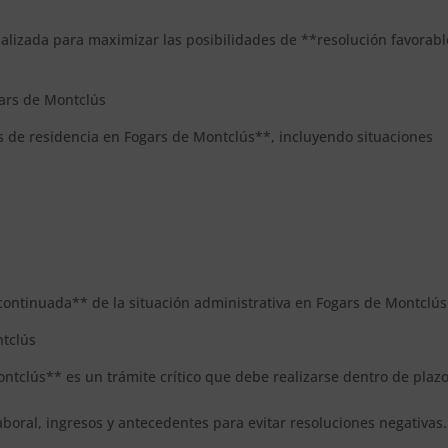
alizada para maximizar las posibilidades de **resolución favorabl
gars de Montclús
es de residencia en Fogars de Montclús**, incluyendo situaciones
y continuada** de la situación administrativa en Fogars de Montclús
ntclús
ntclús** es un trámite crítico que debe realizarse dentro de plaz
laboral, ingresos y antecedentes para evitar resoluciones negativas.