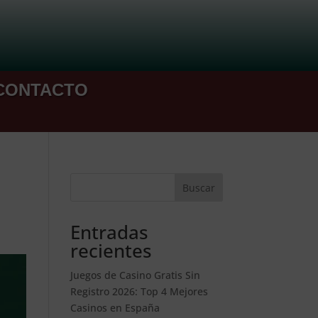
CONTACTO
Buscar
Entradas
recientes
Juegos de Casino Gratis Sin
Registro 2026: Top 4 Mejores
Casinos en España