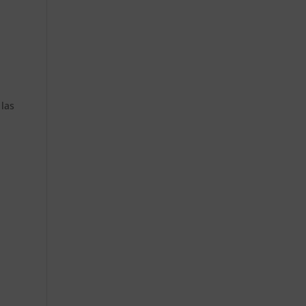
 las
,