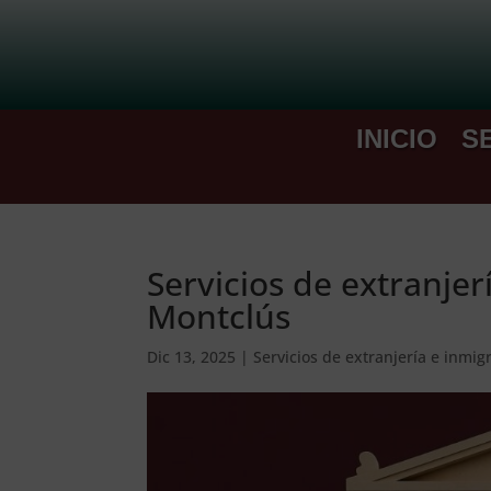
INICIO
S
Servicios de extranjer
Montclús
Dic 13, 2025
|
Servicios de extranjería e inmig