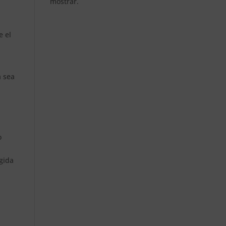
mostrar.
e el
a sea
o
gida