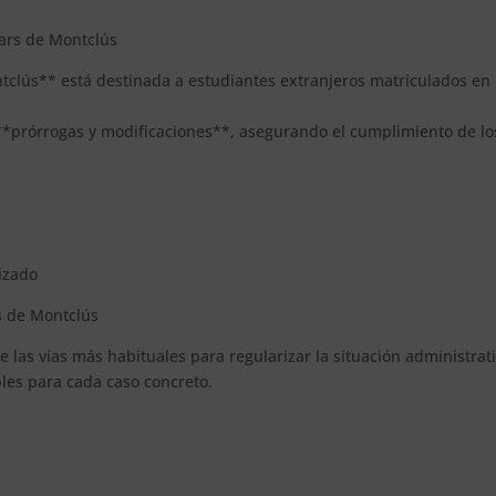
gars de Montclús
tclús** está destinada a estudiantes extranjeros matriculados en
s **prórrogas y modificaciones**, asegurando el cumplimiento de lo
rizado
s de Montclús
 las vías más habituales para regularizar la situación administrati
bles para cada caso concreto.