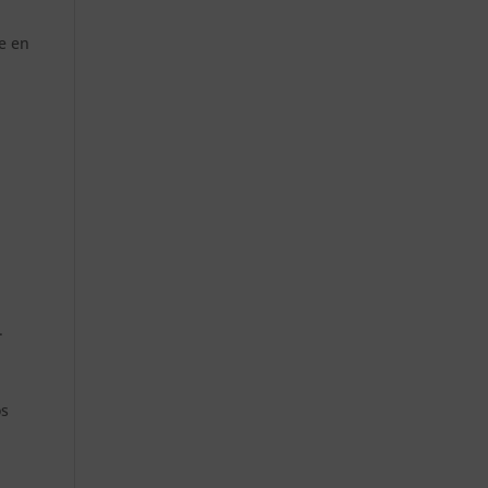
e en
.
os