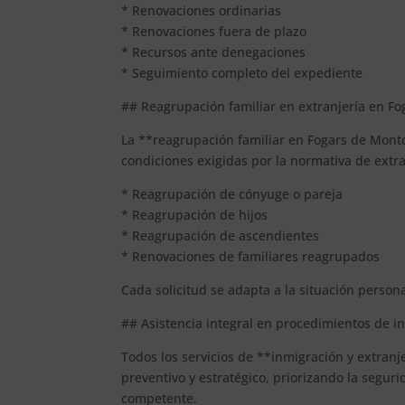
* Renovaciones ordinarias
* Renovaciones fuera de plazo
* Recursos ante denegaciones
* Seguimiento completo del expediente
## Reagrupación familiar en extranjería en F
La **reagrupación familiar en Fogars de Montc
condiciones exigidas por la normativa de extra
* Reagrupación de cónyuge o pareja
* Reagrupación de hijos
* Reagrupación de ascendientes
* Renovaciones de familiares reagrupados
Cada solicitud se adapta a la situación perso
## Asistencia integral en procedimientos de 
Todos los servicios de **inmigración y extran
preventivo y estratégico, priorizando la seguri
competente.