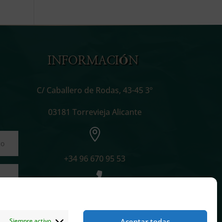
INFORMACIÓN
C/ Caballero de Rodas, 43-45 3º
03181 Torrevieja Alicante

+34 96 670 95 53

info@cillabogados.com

Aceptar todas
Siempre activo