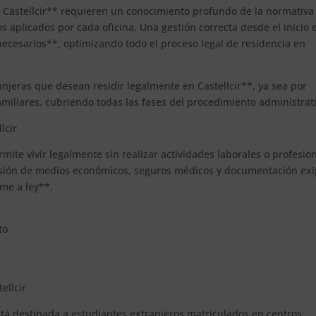
n Castellcir** requieren un conocimiento profundo de la normativa
ios aplicados por cada oficina. Una gestión correcta desde el inicio 
ecesarios**, optimizando todo el proceso legal de residencia en
anjeras que desean residir legalmente en Castellcir**, ya sea por
miliares, cubriendo todas las fases del procedimiento administrat
lcir
rmite vivir legalmente sin realizar actividades laborales o profesio
evisión de medios económicos, seguros médicos y documentación exi
rme a ley**.
to
ellcir
stá destinada a estudiantes extranjeros matriculados en centros