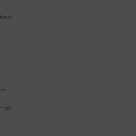
ciones
o y
** con