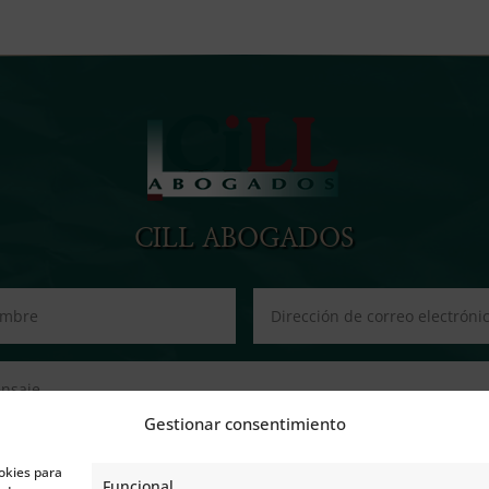
CILL ABOGADOS
Gestionar consentimiento
okies para
Funcional