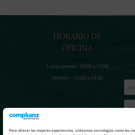
HORARIO DE
OFICINA
Lunes-Jueves- 10:00 a 17:00
Viernes – 10:00 a 14:00
Para ofrecer las mejores experiencias, utilizamos tecnologías como las co