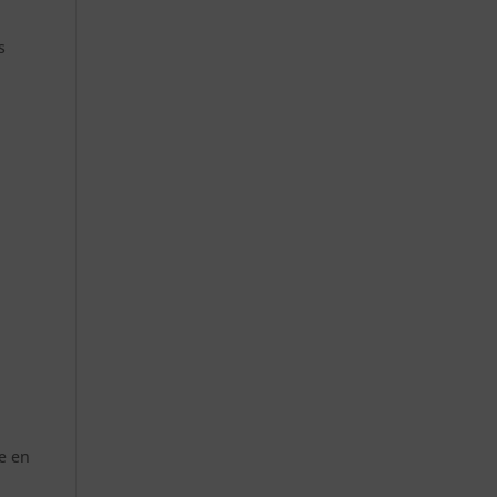
s
e en