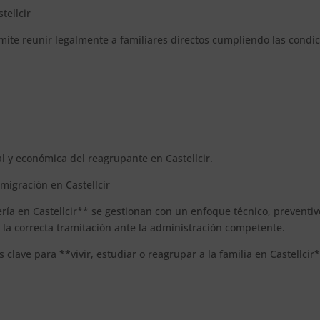
tellcir
rmite reunir legalmente a familiares directos cumpliendo las condi
al y económica del reagrupante en Castellcir.
migración en Castellcir
ería en Castellcir** se gestionan con un enfoque técnico, preventiv
y la correcta tramitación ante la administración competente.
 clave para **vivir, estudiar o reagrupar a la familia en Castellcir