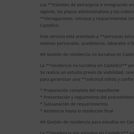
Los **trámites de extranjería e inmigración e
vigente, los plazos administrativos y los criter
**denegaciones, retrasos y requerimientos inn
Castellcir.
Este servicio está orientado a **personas extr
motivos personales, académicos, laborales o fa
## Gestión de residencia no lucrativa en Castel
La **residencia no lucrativa en Castellcir** pe
Se realiza un estudio previo de viabilidad, r
para garantizar una **solicitud sólida y confo
* Preparación completa del expediente
* Presentación y seguimiento del procedimien
* Subsanación de requerimientos
* Asistencia hasta la resolución final
## Gestión de residencia para estudios en Cast
La **residencia por estudios en Castellcir** e