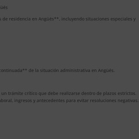
güés
es de residencia en Angüés**, incluyendo situaciones especiales y
y continuada** de la situación administrativa en Angüés.
n trámite crítico que debe realizarse dentro de plazos estrictos.
laboral, ingresos y antecedentes para evitar resoluciones negativas.