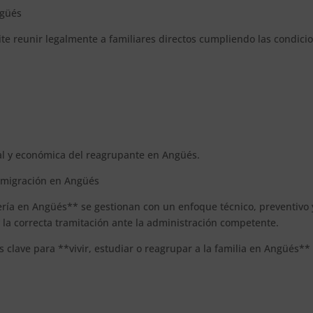
ngüés
e reunir legalmente a familiares directos cumpliendo las condici
nal y económica del reagrupante en Angüés.
inmigración en Angüés
jería en Angüés** se gestionan con un enfoque técnico, preventivo 
y la correcta tramitación ante la administración competente.
s clave para **vivir, estudiar o reagrupar a la familia en Angüés**