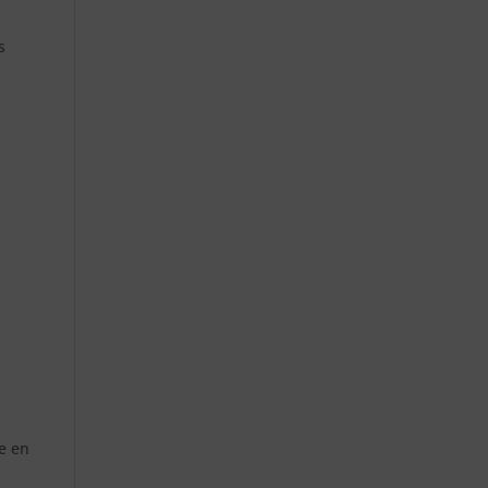
s
e en