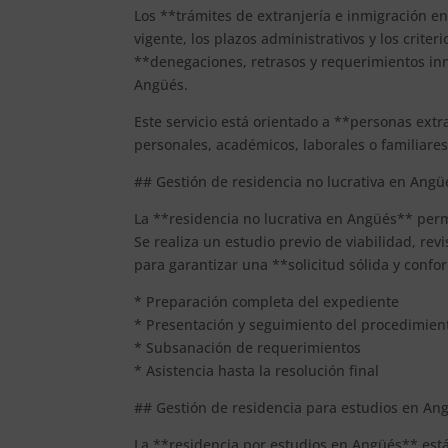
Los **trámites de extranjería e inmigración 
vigente, los plazos administrativos y los criter
**denegaciones, retrasos y requerimientos inn
Angüés.
Este servicio está orientado a **personas ext
personales, académicos, laborales o familiares
## Gestión de residencia no lucrativa en Angü
La **residencia no lucrativa en Angüés** permi
Se realiza un estudio previo de viabilidad, r
para garantizar una **solicitud sólida y confo
* Preparación completa del expediente
* Presentación y seguimiento del procedimien
* Subsanación de requerimientos
* Asistencia hasta la resolución final
## Gestión de residencia para estudios en An
La **residencia por estudios en Angüés** está