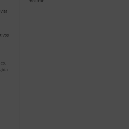
mostrar.
evita
tivos
les.
gida