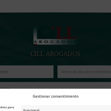
CILL ABOGADOS
Gestionar consentimiento
okies para
Funcional