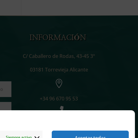
INFORMACIÓN
C/ Caballero de Rodas, 43-45 3º
03181 Torrevieja Alicante

+34 96 670 95 53

info@cillabogados.com

Aceptar todas
Siempre activo