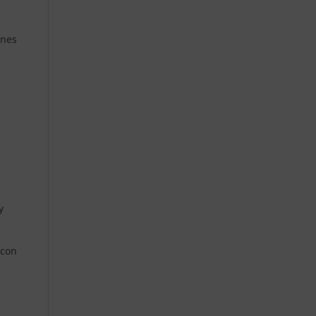
ones
y
 con