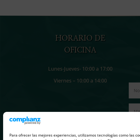
HORARIO DE
OFICINA
Lunes-Jueves- 10:00 a 17:00
Viernes – 10:00 a 14:00
Para ofrecer las mejores experiencias, utilizamos tecnologías como las co