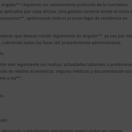
en Angüés** requieren un conocimiento profundo de la normativa
ios aplicados por cada oficina. Una gestión correcta desde el inicio 
ecesarios**, optimizando todo el proceso legal de residencia en
ranjeras que desean residir legalmente en Angüés**, ya sea por mo
, cubriendo todas las fases del procedimiento administrativo.
és
te vivir legalmente sin realizar actividades laborales o profesiona
evisión de medios económicos, seguros médicos y documentación exi
rme a ley**.
to
güés
 destinada a estudiantes extranjeros matriculados en centros