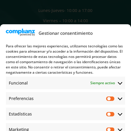
Lunes-Jueves- 10:00 a 17:00
Viernes – 10:00 a 14:00
Gestionar consentimiento
INFORMACIÓN
Para ofrecer las mejores experiencias, utilizamos tecnologías como las
cookies para almacenar y/o acceder a la información del dispositivo. El
consentimiento de estas tecnologías nos permitirá procesar datos
C/ Caballero de Rodas, 43-45 3º
como el comportamiento de navegación o las identificaciones únicas
en este sitio. No consentir o retirar el consentimiento, puede afectar
03181 Torrevieja Alicante
negativamente a ciertas características y funciones.
Funcional
Siempre activo

Preferencias
Prefere
+34 966 709 553

Estadísticas
Estadíst
Marketing